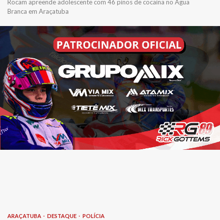
Rocam apreende adolescente com 46 pinos de cocaína no Água
Branca em Araçatuba
ARAÇATUBA
DESTAQUE
POLÍCIA