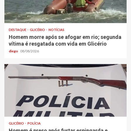
DESTAQUE
GLICÉRIO
NOTÍCIAS
Homem morre após se afogar em rio; segunda
vítima é resgatada com vida em Glicério
diego
08/08/2026
GLICÉRIO
POLÍCIA
Homem é preso após furtar espingarda e