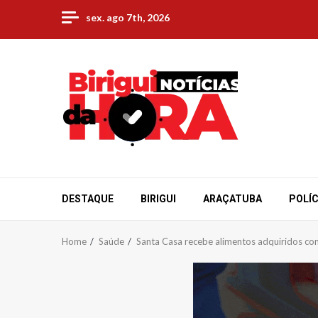
Skip
sex. ago 7th, 2026
to
content
DESTAQUE
BIRIGUI
ARAÇATUBA
POLÍC
Home
Saúde
Santa Casa recebe alimentos adquiridos com