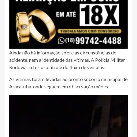
Ainda não há informação sobre as circunstâncias do
acidente, nem a identidade das vítimas. A Polícia Militar
Rodoviária fez o controle do fluxo de veículos.
As vítimas foram levadas ao pronto socorro municipal de
Araçatuba, onde seguem em observação médica.