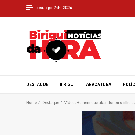
Skip
sex. ago 7th, 2026
to
content
DESTAQUE
BIRIGUI
ARAÇATUBA
POLÍC
Home
Destaque
Vídeo: Homem que abandonou o filho ap