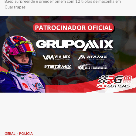
Baep surpreende e prende homem com 12 tijolos de maconha em
Guararapes
GERAL
POLÍCIA