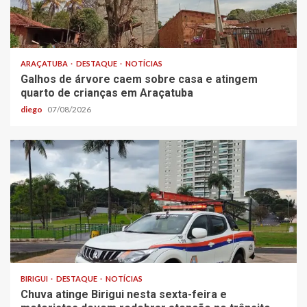
ARAÇATUBA
DESTAQUE
NOTÍCIAS
Galhos de árvore caem sobre casa e atingem
quarto de crianças em Araçatuba
diego
07/08/2026
BIRIGUI
DESTAQUE
NOTÍCIAS
Chuva atinge Birigui nesta sexta-feira e