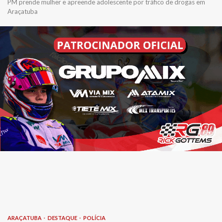
PM prende mulher e apreende adolescente por tráfico de drogas em
Araçatuba
ARAÇATUBA
DESTAQUE
POLÍCIA