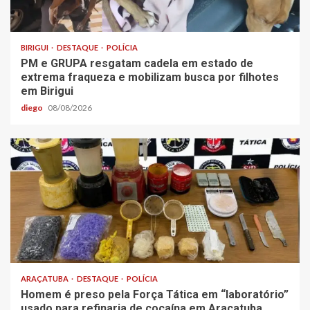
BIRIGUI
DESTAQUE
POLÍCIA
PM e GRUPA resgatam cadela em estado de
extrema fraqueza e mobilizam busca por filhotes
em Birigui
diego
08/08/2026
ARAÇATUBA
DESTAQUE
POLÍCIA
Homem é preso pela Força Tática em “laboratório”
usado para refinaria de cocaína em Araçatuba