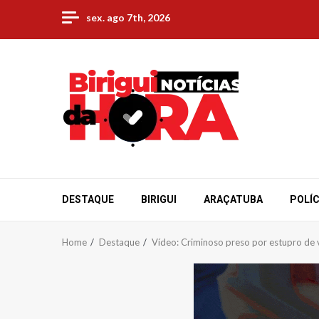
Skip
sex. ago 7th, 2026
to
content
DESTAQUE
BIRIGUI
ARAÇATUBA
POLÍC
Home
Destaque
Vídeo: Criminoso preso por estupro de v