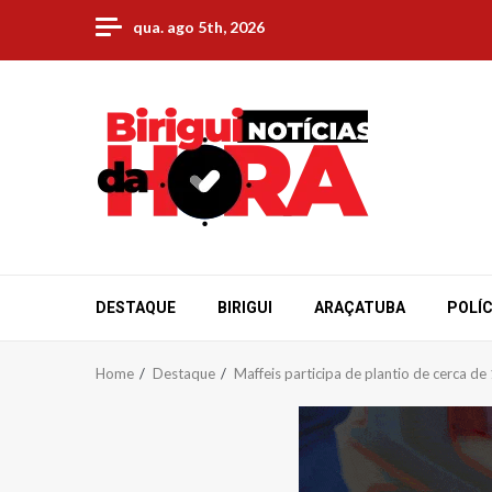
Skip
qua. ago 5th, 2026
to
content
DESTAQUE
BIRIGUI
ARAÇATUBA
POLÍC
Home
Destaque
Maffeis participa de plantio de cerca d